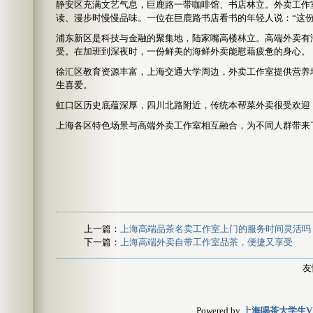
静安区充满文艺气息，巨鹿路一带咖啡馆、书店林立。外卖工作
读、漫步时慢慢品味。一位在巨鹿路书店看书的年轻人说：“这
浦东新区是科技与金融的聚集地，陆家嘴高楼林立。高端外卖有
受。在加班到深夜时，一份鲜美的海鲜外卖能慰藉疲惫的身心。
徐汇区教育资源丰富，上海交通大学周边，外卖工作室提供营养
生喜爱。
虹口区历史底蕴深厚，四川北路附近，传统本帮菜外卖很受欢迎
上海各区特色场景与高端外卖工作室相互融合，为不同人群带来
上一篇：
上海高端品茶名卖工作室上门的服务时间灵活吗
下一篇：
上海高端外卖自带工作室品茶，便捷又享受
友
Powered by
上海喝茶大学生V